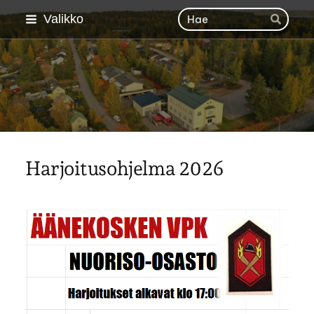
Siirry
Haku
Valikko
Hae
sivun
sisältöön
Äänekosken VPK
Harjoitusohjelma 2026