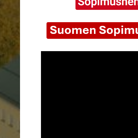
YouTube-videon näyttäminen ei onnis