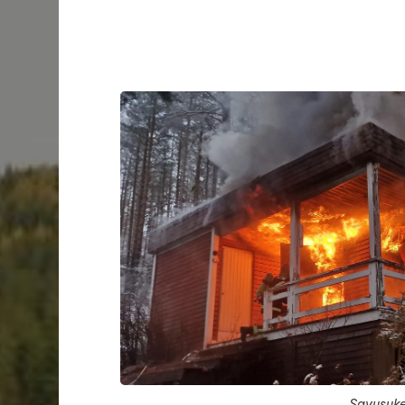
Haku
e
Äänekosken VPK
Savusuke