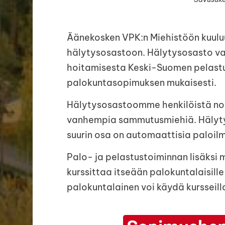
Äänekosken VPK:n Miehistöön kuuluu 
hälytysosastoon. Hälytysosasto v
hoitamisesta Keski-Suomen pelastu
palokuntasopimuksen mukaisesti.
Hälytysosastoomme henkilöistä noin
vanhempia sammutusmiehiä. Hälytyst
suurin osa on automaattisia paloilm
Palo- ja pelastustoiminnan lisäksi 
kurssittaa itseään palokuntalaisille
palokuntalainen voi käydä kursseil