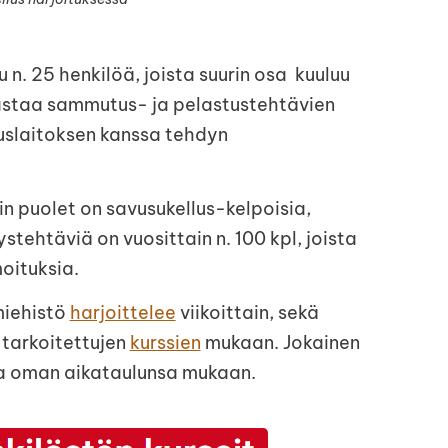
n. 25 henkilöä, joista suurin osa kuuluu
astaa sammutus- ja pelastustehtävien
slaitoksen kanssa tehdyn
 puolet on savusukellus-kelpoisia,
ehtäviä on vuosittain n. 100 kpl, joista
oituksia.
miehistö
harjoittelee
viikoittain, sekä
 tarkoitettujen
kurssien
mukaan. Jokainen
la oman aikataulunsa mukaan.