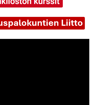
tunut. Tarkista selaimen yksityisyysasetukset.