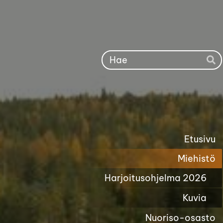
Siirry
sivun
sisältöön
Ha
Etusivu
Miehistö
Harjoitusohjelma 2026
Kuvia
Nuoriso-osasto