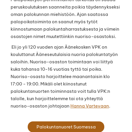
peruskoulutuksen saanneita poikia täydennykseksi
oman palokunnan miehistöön. Ajan saatossa
palopoikatoiminta on saanut myös tytöt
kiinnostumaan palokuntaharrastuksesta ja viimein
osastojen nimet muutettiinkin nuoriso-osastoksi.
Eli jo yli 120 vuoden ajan Äänekosken VPK on
kouluttanut Ääneseutulaisia nuoria palokuntatyön
saloihin. Nuoriso-osaston toimintaan voi liittyä
kuka tahansa 10-16 vuotias tyttö tai poika.
Nuoriso-osasto harjoittelee maanantaisin klo
17:00 - 19:00. Mikäli olet kiinostunut
palokuntanuorten toiminnasta voit tulla VPK:n
talolle, kun harjoittelemme tai ota yhteyttä
nuoriso-osaston johtajaan
Hanna Vartevaan
.
Palokuntanuoret Suomessa