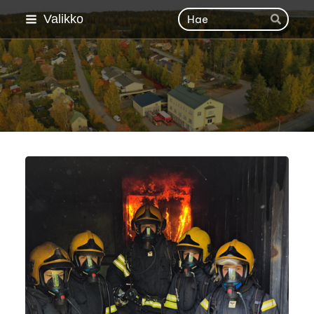
Siirry
Haku
Valikko
Hae
sivun
sisältöön
Äänekosken VPK