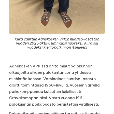
Kiira valittiin Äänekosken VPK:n nuoriso-osaston
vuoden 2025 aktiivisimmaksi nuoreksi. Kiira sai
vuodeksi kiertopalkinnon itselleen!
Äänekosken VPK:ssa on toiminut palokunnan
alkuajoilta alkaen palokuntanuoria yhdessä
miehistön kanssa. Varsinainen nuoriso-osasto
aloitti toimintansa 1950-luvulla. Vuosien varrella
poikakomppaniaa kutsuttiin leikillisesti
Oravakomppaniaksi. Vasta vuonna 1961
palokunnan poikaosasto perustettiin virallisesti.
Palopoikatyön perinmmäinen tarkoitus oli saada